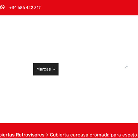
+34 686 422 317
Marcas
biertas Retrovisores
Cubierta carcasa cromada para espejo r