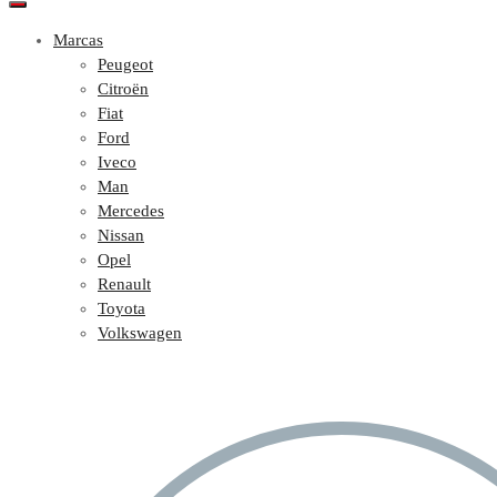
Marcas
Peugeot
Citroën
Fiat
Ford
Iveco
Man
Mercedes
Nissan
Opel
Renault
Toyota
Volkswagen