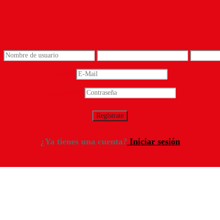
*
Email
*
Contraseña
*
¿Ya tienes una cuenta?
Iniciar sesión