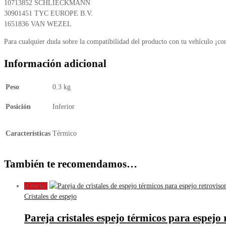
10713852 SCHLIECKMANN
30901451 TYC EUROPE B.V.
1651836 VAN WEZEL
Para cualquier duda sobre la compatibilidad del producto con tu vehículo ¡co
Información adicional
Peso
0.3 kg
Posición
Inferior
Características
Térmico
También te recomendamos…
¡Oferta!
Cristales de espejo
Pareja cristales espejo térmicos para espej