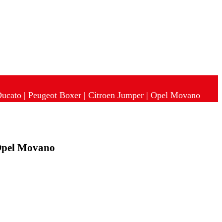
t Ducato | Peugeot Boxer | Citroen Jumper | Opel Movano
| Opel Movano