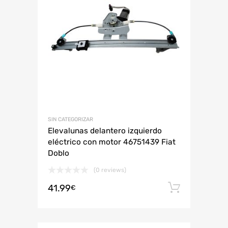
SIN CATEGORIZAR
Elevalunas delantero izquierdo
eléctrico con motor 46751439 Fiat
Doblo
(0 reviews)
41.99
Añadir 
€