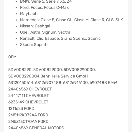
BMW: Serie 5, Serie 7, X5, Z4
Ford: Focus, Focus C-Max
Maybach
Mercedes: Clase E, Clase GL, Clase M, Clase R, CLS, SLK
Nissan: Qashqai
Opel: Astra, Signum, Vectra
Renault: Clio, Espace, Grand Scenic, Scenic
Skoda: Superb
OEM:
5DV008290, 5DV00829000, 5DV008290000,
5DV008290004 Behr Hella Service GmbH
63120150614, 63126907488, 63126916100, 6907488 BMW
24406569 CHEVROLET
24417111 CHEVROLET
6235149 CHEVROLET
1211623 FORD
2M5112K072AA FORD
2M5Z13C170AA FORD
24406569 GENERAL MOTORS