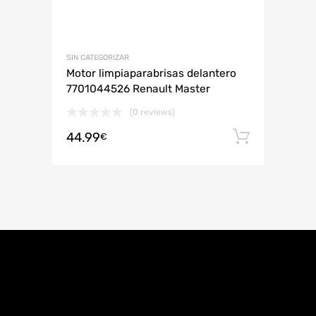
SIN CATEGORIZAR
Motor limpiaparabrisas delantero
7701044526 Renault Master
(0 reviews)
44.99
Añadir 
€