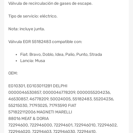
Válvula de recirculación de gases de escape.
Tipo de servicio: eléctrico.
Nota: incluye junta.
Válvula EGR 55182483 compatible con:
Fiat: Bravo, Doblo, Idea, Palio, Punto, Strada
Lancia: Musa
OEM:
EG10301, EG1030112B1 DELPHI
0000046530857, 0000046778209, 0000055204236,
46530857, 46778209, 50024005, 55182483, 55204236,
55215030, 71793025, 71793590 FIAT
571822112006 MAGNETI MARELLI
88016 MEAT & DORIA
72294600, 722946000, 72294601, 722946010, 72294602,
722946020, 72294603, 722946030, 72294610,