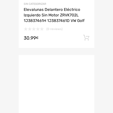
SIN CATEGORIZAR
Elevalunas Delantero Eléctrico
Izquierdo Sin Motor ZRVK702L
1J3837461H 1J3837461D VW Golf
(0 reviews)
30.99
Añadir 
€