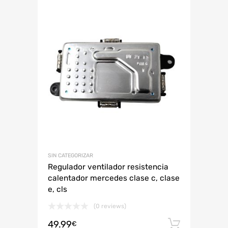
SIN CATEGORIZAR
Regulador ventilador resistencia
calentador mercedes clase c, clase
e, cls
(0 reviews)
49.99
Añadir 
€