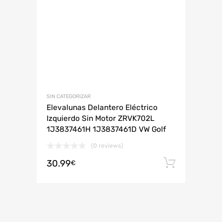
SIN CATEGORIZAR
Elevalunas Delantero Eléctrico
Izquierdo Sin Motor ZRVK702L
1J3837461H 1J3837461D VW Golf
(0 reviews)
30.99
Añadir 
€