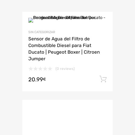
SIN CATEGORIZAR
Sensor de Agua del Filtro de
Combustible Diesel para Fiat
Ducato | Peugeot Boxer | Citroen
Jumper
(0 reviews)
20.99
Añadir 
€