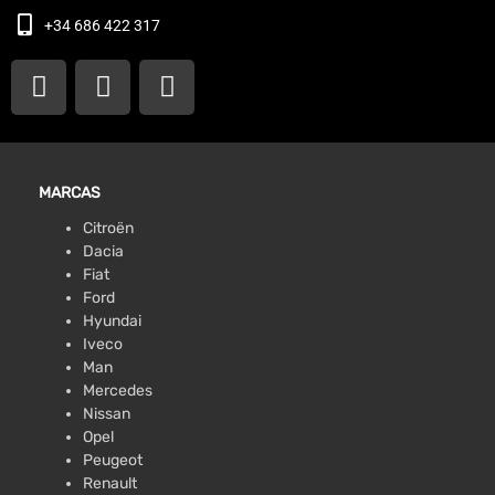
+34 686 422 317
MARCAS
Citroën
Dacia
Fiat
Ford
Hyundai
Iveco
Man
Mercedes
Nissan
Opel
Peugeot
Renault