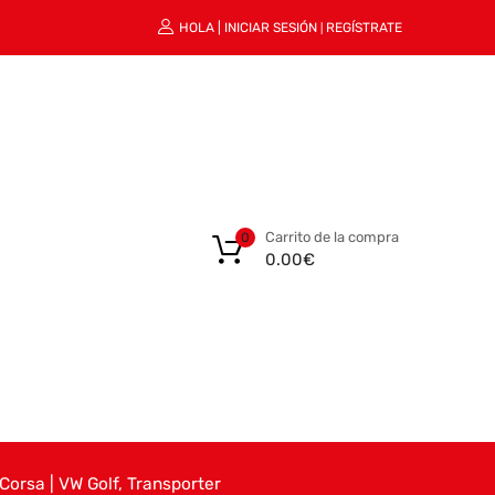
HOLA |
INICIAR SESIÓN
REGÍSTRATE
|
Carrito de la compra
0
0.00
€
Corsa | VW Golf, Transporter