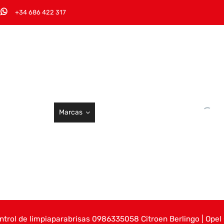
+34 686 422 317
Marcas
ntrol de limpiaparabrisas 0986335058 Citroen Berlingo | Opel 