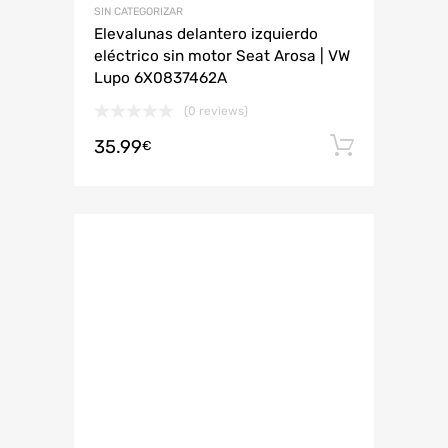
SIN CATEGORIZAR
Elevalunas delantero izquierdo
eléctrico sin motor Seat Arosa | VW
Lupo 6X0837462A
(0 reviews)
35.99
Añadir 
€