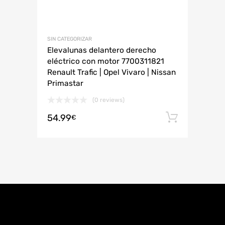
SIN CATEGORIZAR
Elevalunas delantero derecho
eléctrico con motor 7700311821
Renault Trafic | Opel Vivaro | Nissan
Primastar
(0 reviews)
54.99
Añadir 
€