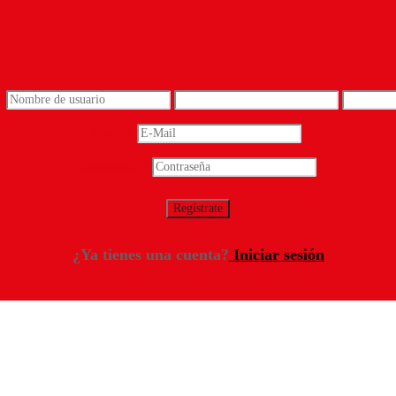
*
Email
*
Contraseña
*
¿Ya tienes una cuenta?
Iniciar sesión