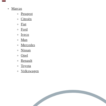
Marcas
Peugeot
Citroën
Fiat
Ford
Iveco
Man
Mercedes
Nissan
Opel
Renault
Toyota
Volkswagen