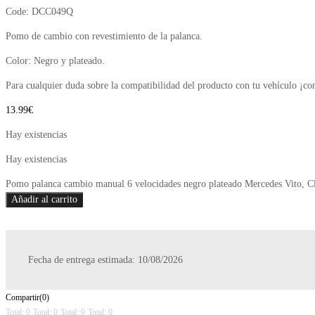
Code:
DCC049Q
Pomo de cambio con revestimiento de la palanca.
Color: Negro y plateado.
Para cualquier duda sobre la compatibilidad del producto con tu vehículo ¡co
13.99
€
Hay existencias
Hay existencias
Pomo palanca cambio manual 6 velocidades negro plateado Mercedes Vito, Cl
Añadir al carrito
Fecha de entrega estimada: 10/08/2026
Compartir(0)
Total: 0
Total: 0
Total: 0
Total: 0