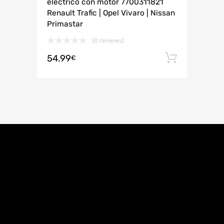
eléctrico con motor 7700311821
Renault Trafic | Opel Vivaro | Nissan
Primastar
(0 reviews)
54.99
Añadir 
€