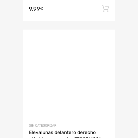
9.99
Añadir 
€
SIN CATEGORIZAR
Elevalunas delantero derecho