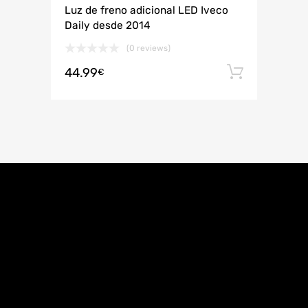
Luz de freno adicional LED Iveco
Daily desde 2014
(0 reviews)
44.99
Añadir 
€