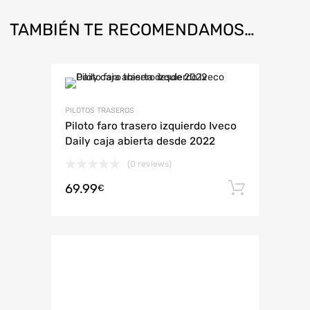
TAMBIÉN TE RECOMENDAMOS…
PILOTOS TRASEROS
Piloto faro trasero izquierdo Iveco
Daily caja abierta desde 2022
(0 reviews)
69.99
Añadir 
€