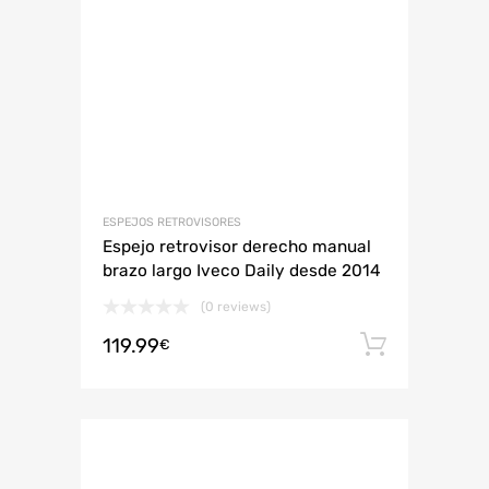
ESPEJOS RETROVISORES
Espejo retrovisor derecho manual
brazo largo Iveco Daily desde 2014
(0 reviews)
119.99
Añadir 
€