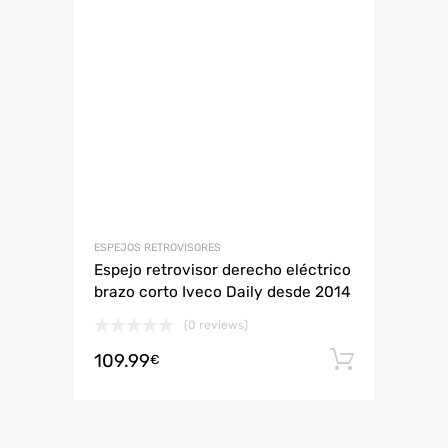
ESPEJOS RETROVISORES
Espejo retrovisor derecho eléctrico
brazo corto Iveco Daily desde 2014
(0 reviews)
109.99
Añadir 
€