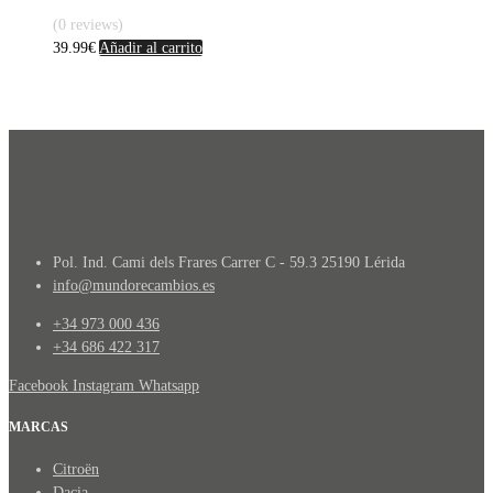
(0 reviews)
39.99
€
Añadir al carrito
Pol. Ind. Cami dels Frares Carrer C - 59.3 25190 Lérida
info@mundorecambios.es
+34 973 000 436
+34 686 422 317
Facebook
Instagram
Whatsapp
MARCAS
Citroën
Dacia