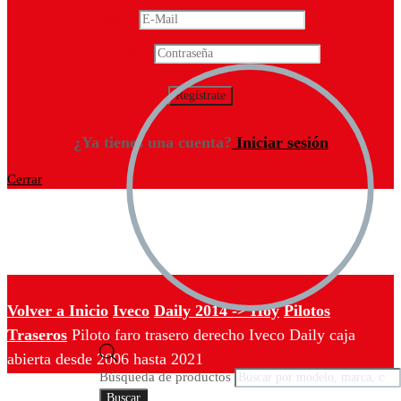
Email
*
Contraseña
*
¿Ya tienes una cuenta?
Iniciar sesión
Cerrar
Volver a Inicio
Iveco
Daily 2014 -> Hoy
Pilotos
Traseros
Piloto faro trasero derecho Iveco Daily caja
abierta desde 2006 hasta 2021
Búsqueda de productos
Buscar