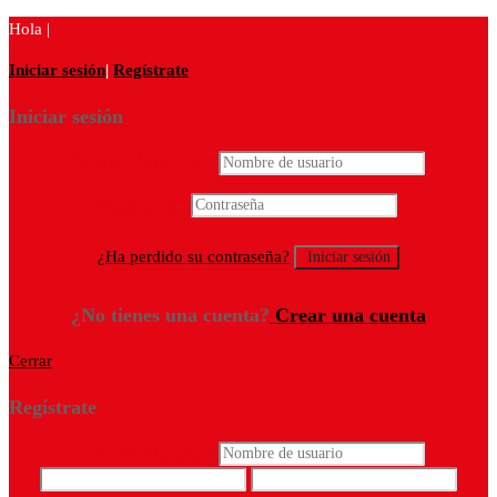
Hola |
Iniciar sesión
|
Regístrate
Iniciar sesión
Nombre de usuario
*
Contraseña
*
¿Ha perdido su contraseña?
¿No tienes una cuenta?
Crear una cuenta
Cerrar
Regístrate
Nombre de usuario
*