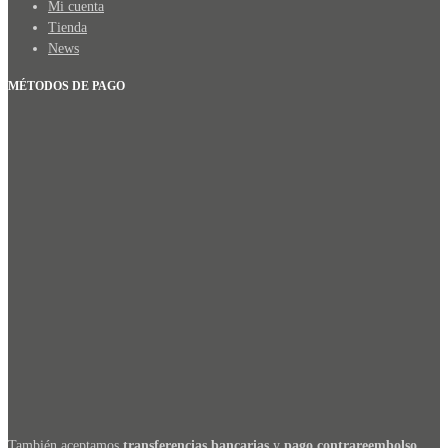
Mi cuenta
Tienda
News
MÉTODOS DE PAGO
También aceptamos
transferencias bancarias
y
pago contrareembolso
.