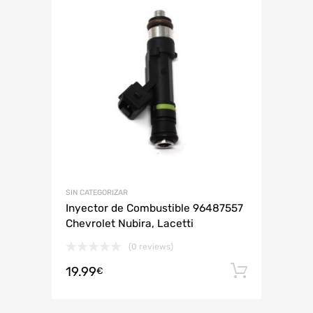
SIN CATEGORIZAR
Inyector de Combustible 96487557
Chevrolet Nubira, Lacetti
(0 reviews)
19.99
Añadir 
€