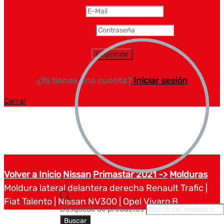
Email
*
Contraseña
*
¿Ya tienes una cuenta?
Iniciar sesión
Cerrar
Volver a Inicio
Nissan
Primastar 2021 ->
Molduras
Moldura lateral delantera derecha Renault Trafic |
Fiat Talento | Nissan NV300 | Opel Vivaro B
Búsqueda de productos
Buscar