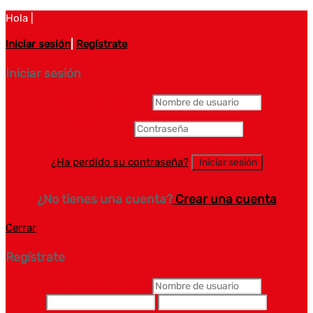
Hola |
Iniciar sesión
|
Regístrate
Iniciar sesión
Nombre de usuario
*
Contraseña
*
¿Ha perdido su contraseña?
¿No tienes una cuenta?
Crear una cuenta
Cerrar
Regístrate
Nombre de usuario
*