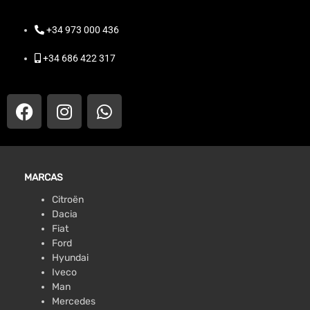
+34 973 000 436
+34 686 422 317
MARCAS
Citroën
Dacia
Fiat
Ford
Hyundai
Iveco
Man
Mercedes