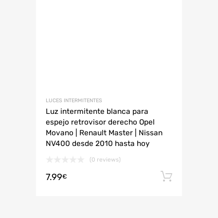
LUCES INTERMITENTES
Luz intermitente blanca para
espejo retrovisor derecho Opel
Movano | Renault Master | Nissan
NV400 desde 2010 hasta hoy
(0 reviews)
7.99
Añadir 
€