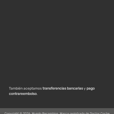
También aceptamos
transferencias bancarias
y
pago
contrareembolso
.
Copyright ©
2026
Mundo Recambios, Marca registrada de Doctor Coche