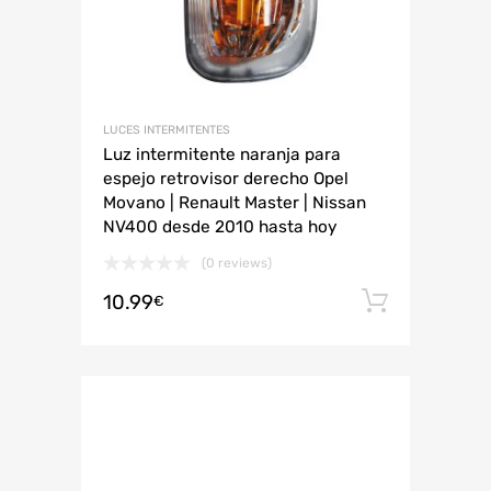
LUCES INTERMITENTES
Luz intermitente naranja para
espejo retrovisor derecho Opel
Movano | Renault Master | Nissan
NV400 desde 2010 hasta hoy
(0 reviews)
10.99
Añadir 
€