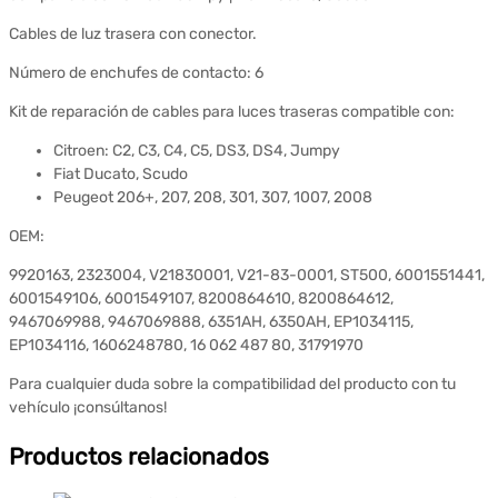
Cables de luz trasera con conector.
Número de enchufes de contacto: 6
Kit de reparación de cables para luces traseras compatible con:
Citroen: C2, C3, C4, C5, DS3, DS4, Jumpy
Fiat Ducato, Scudo
Peugeot 206+, 207, 208, 301, 307, 1007, 2008
OEM:
9920163, 2323004, V21830001, V21-83-0001, ST500, 6001551441,
6001549106, 6001549107, 8200864610, 8200864612,
9467069988, 9467069888, 6351AH, 6350AH, EP1034115,
EP1034116, 1606248780, 16 062 487 80, 31791970
Para cualquier duda sobre la compatibilidad del producto con tu
vehículo ¡consúltanos!
Productos relacionados