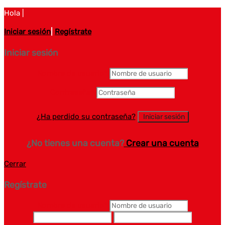
Hola |
Iniciar sesión
|
Regístrate
Iniciar sesión
Nombre de usuario
*
Contraseña
*
¿Ha perdido su contraseña?
¿No tienes una cuenta?
Crear una cuenta
Cerrar
Regístrate
Nombre de usuario
*