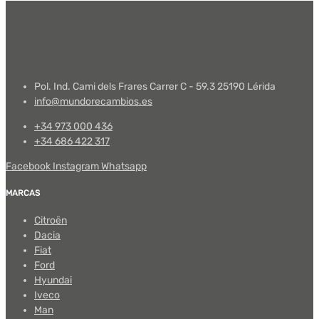
Pol. Ind. Cami dels Frares Carrer C - 59.3 25190 Lérida
info@mundorecambios.es
+34 973 000 436
+34 686 422 317
Facebook
Instagram
Whatsapp
MARCAS
Citroën
Dacia
Fiat
Ford
Hyundai
Iveco
Man