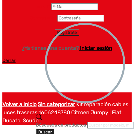
Email
*
Contraseña
*
¿Ya tienes una cuenta?
Iniciar sesión
Cerrar
Volver a Inicio
Sin categorizar
Kit reparación cables
luces traseras 1606248780 Citroen Jumpy | Fiat
Ducato, Scudo
Búsqueda de productos
Buscar