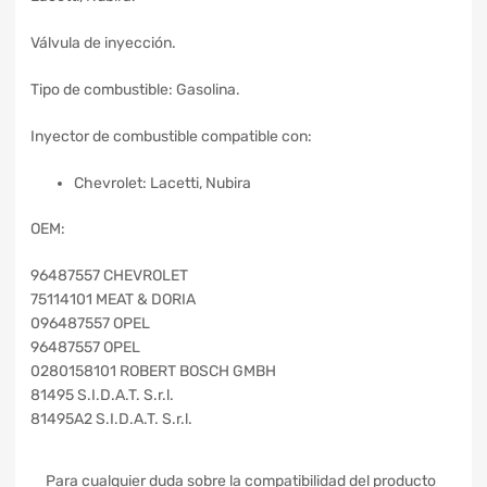
Válvula de inyección.
Tipo de combustible: Gasolina.
Inyector de combustible compatible con:
Chevrolet: Lacetti, Nubira
OEM:
96487557 CHEVROLET
75114101 MEAT & DORIA
096487557 OPEL
96487557 OPEL
0280158101 ROBERT BOSCH GMBH
81495 S.I.D.A.T. S.r.l.
81495A2 S.I.D.A.T. S.r.l.
Para cualquier duda sobre la compatibilidad del producto