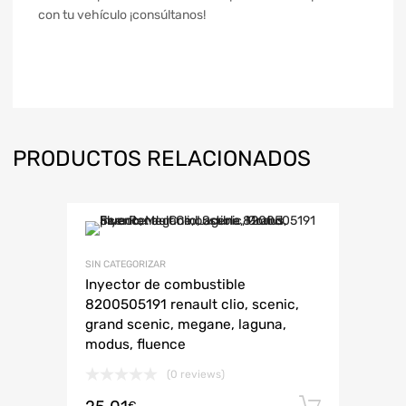
con tu vehículo ¡consúltanos!
PRODUCTOS RELACIONADOS
SIN CATEGORIZAR
Inyector de combustible
8200505191 renault clio, scenic,
grand scenic, megane, laguna,
modus, fluence
(0 reviews)
Añadir 
€