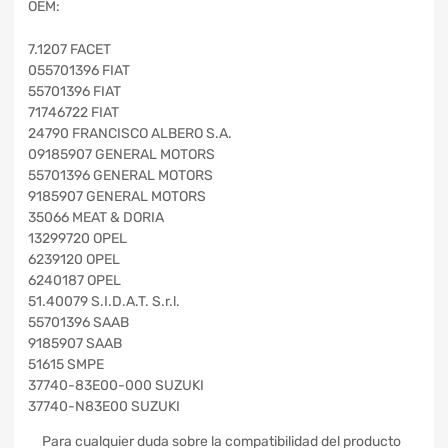
OEM:
7.1207 FACET
055701396 FIAT
55701396 FIAT
71746722 FIAT
24790 FRANCISCO ALBERO S.A.
09185907 GENERAL MOTORS
55701396 GENERAL MOTORS
9185907 GENERAL MOTORS
35066 MEAT & DORIA
13299720 OPEL
6239120 OPEL
6240187 OPEL
51.40079 S.I.D.A.T. S.r.l.
55701396 SAAB
9185907 SAAB
51615 SMPE
37740-83E00-000 SUZUKI
37740-N83E00 SUZUKI
Para cualquier duda sobre la compatibilidad del producto