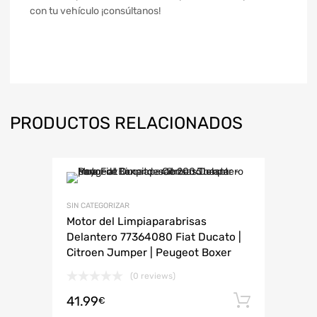
con tu vehículo ¡consúltanos!
PRODUCTOS RELACIONADOS
SIN CATEGORIZAR
Motor del Limpiaparabrisas
Delantero 77364080 Fiat Ducato |
Citroen Jumper | Peugeot Boxer
(0 reviews)
41.99
Añadir 
€