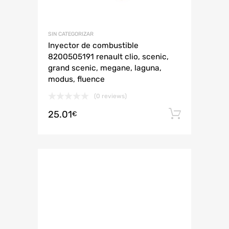
SIN CATEGORIZAR
Inyector de combustible
8200505191 renault clio, scenic,
grand scenic, megane, laguna,
modus, fluence
(0 reviews)
25.01
Añadir 
€