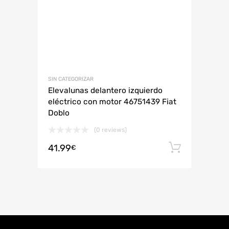
SIN CATEGORIZAR
Elevalunas delantero izquierdo
eléctrico con motor 46751439 Fiat
Doblo
(0 reviews)
41.99
Añadir 
€