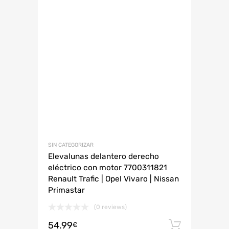
SIN CATEGORIZAR
Elevalunas delantero derecho
eléctrico con motor 7700311821
Renault Trafic | Opel Vivaro | Nissan
Primastar
(0 reviews)
54.99
Añadir 
€