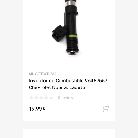
SIN CATEGORIZAR
Inyector de Combustible 96487557
Chevrolet Nubira, Lacetti
(0 reviews)
19.99
Añadir 
€