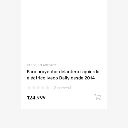
FAROS DELANTEROS
Faro proyector delantero izquierdo
eléctrico Iveco Daily desde 2014
(0 reviews)
124.99
Añadir 
€