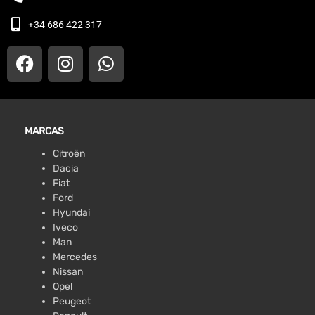
+34 686 422 317
MARCAS
Citroën
Dacia
Fiat
Ford
Hyundai
Iveco
Man
Mercedes
Nissan
Opel
Peugeot