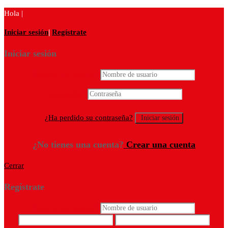
Hola |
Iniciar sesión
|
Regístrate
Iniciar sesión
Nombre de usuario
*
Contraseña
*
¿Ha perdido su contraseña?
¿No tienes una cuenta?
Crear una cuenta
Cerrar
Regístrate
Nombre de usuario
*