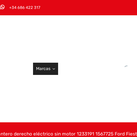
+34 686 422 317
Marcas
antero derecho eléctrico sin motor 1233191 1567725 Ford Fies