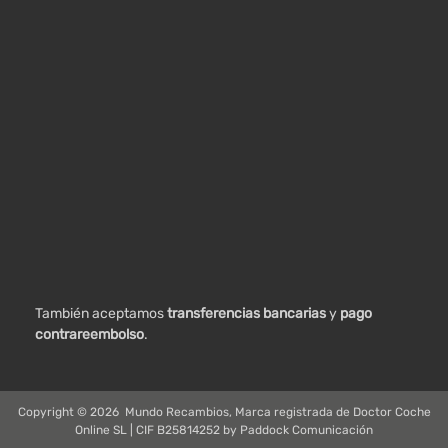
También aceptamos
transferencias bancarias
y
pago
contrareembolso
.
Copyright ©
2026
Mundo Recambios, Marca registrada de Doctor Coche
Online SL | CIF B25814252 by
Paddock Comunicación