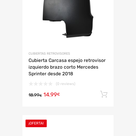
CUBIERTAS RETROVISORES
Cubierta Carcasa espejo retrovisor
izquierdo brazo corto Mercedes
Sprinter desde 2018
(0 reviews)
14.99
Añadir 
€
18.99
€
¡OFERTA!