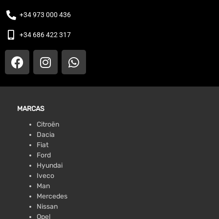
+34 973 000 436
+34 686 422 317
MARCAS
Citroën
Dacia
Fiat
Ford
Hyundai
Iveco
Man
Mercedes
Nissan
Opel