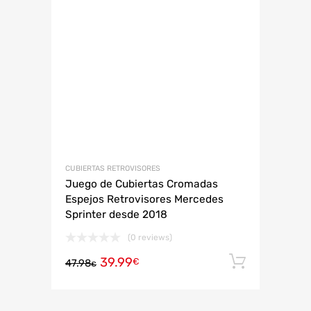
CUBIERTAS RETROVISORES
Juego de Cubiertas Cromadas
Espejos Retrovisores Mercedes
Sprinter desde 2018
(0 reviews)
39.99
Añadir 
€
47.98
€