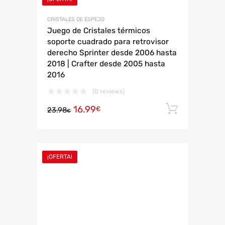
CRISTALES DE ESPEJO
Juego de Cristales térmicos
soporte cuadrado para retrovisor
derecho Sprinter desde 2006 hasta
2018 | Crafter desde 2005 hasta
2016
(0 reviews)
16.99
Añadir 
€
23.98
€
¡OFERTA!