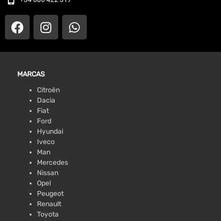
MARCAS
Citroën
Dacia
Fiat
Ford
Hyundai
Iveco
Man
Mercedes
Nissan
Opel
Peugeot
Renault
Toyota