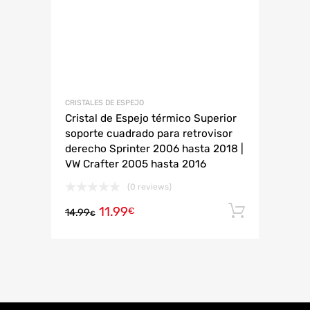
CRISTALES DE ESPEJO
Cristal de Espejo térmico Superior
soporte cuadrado para retrovisor
derecho Sprinter 2006 hasta 2018 |
VW Crafter 2005 hasta 2016
(0 reviews)
11.99
Añadir 
€
14.99
€