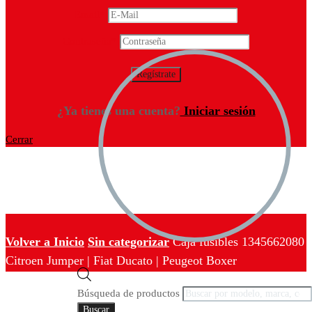
Email
*
Contraseña
*
¿Ya tienes una cuenta?
Iniciar sesión
Cerrar
Volver a Inicio
Sin categorizar
Caja fusibles 1345662080
Citroen Jumper | Fiat Ducato | Peugeot Boxer
Búsqueda de productos
Buscar