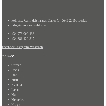
Pol. Ind. Cami dels Frares Carrer C - 59.3 25190 Lérida
info@mundorecambios.es
+34 973 000 436
+34 686 422 317
Facebook
Instagram
Whatsapp
MARCAS
Citroën
Dacia
Fiat
Ford
Hyundai
Iveco
Man
Mercedes
Nissan