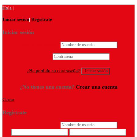
Hola |
Iniciar sesión
|
Regístrate
Iniciar sesión
Nombre de usuario
*
Contraseña
*
¿Ha perdido su contraseña?
¿No tienes una cuenta?
Crear una cuenta
Cerrar
Regístrate
Nombre de usuario
*