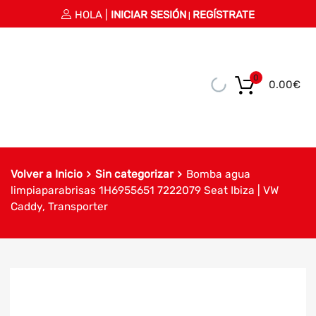
HOLA |
INICIAR SESIÓN
REGÍSTRATE
|
0
0.00
€
Volver a Inicio
Sin categorizar
Bomba agua
limpiaparabrisas 1H6955651 7222079 Seat Ibiza | VW
Caddy, Transporter