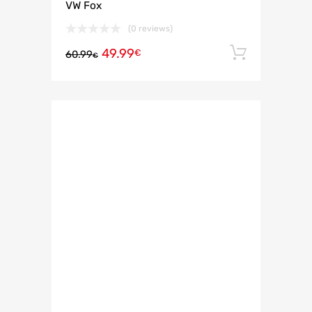
VW Fox
(0 reviews)
49.99
Añadir 
€
60.99
€