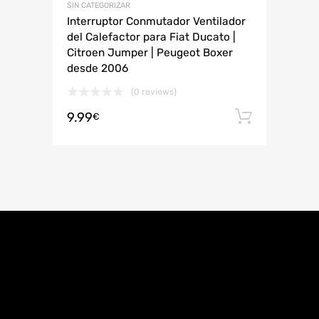
SIN CATEGORIZAR
Interruptor Conmutador Ventilador
del Calefactor para Fiat Ducato |
Citroen Jumper | Peugeot Boxer
desde 2006
(0 reviews)
9.99
Añadir 
€