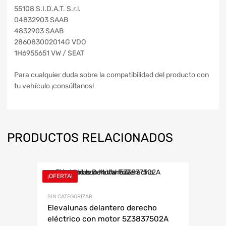
55108 S.I.D.A.T. S.r.l.
04832903 SAAB
4832903 SAAB
286083002014G VDO
1H6955651 VW / SEAT
Para cualquier duda sobre la compatibilidad del producto con
tu vehículo ¡consúltanos!
PRODUCTOS RELACIONADOS
¡OFERTA!
SIN CATEGORIZAR
Elevalunas delantero derecho
eléctrico con motor 5Z3837502A