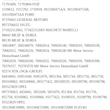
71793409, 71793804 FIAT
1539612, 1557292, 1710918, 9S519D475AA, 9S519D475AB,
AS519D475AA FORD
97376663 GENERAL MOTORS
8973766632 ISUZU
571822112002, 571822112003 MAGNETI MARELLI
88043 MEAT & DORIA
88139 MEAT & DORIA
50024007, 500240070, 70002014, 700020140, 70002019, 700020190,
70002022, 700020220, 70002024, 700020240 MS Motor Service
Deutschland GmbH
70002029, 700020290, 70002032, 700020320, 70002039, 700020390,
70370357, 703703570 MS Motor Service Deutschland GmbH
92574 NTK (NGK-GROUP)
04434941, 05851049, 05851076, 0851364, 0851744, 0851756, 0851758,
093169062, 093169066, 093177422, 093189335, 093189798, 093196798,
095523829 OPEL
097376663, 4434941, 5851049, 5851076, 851364, 851744, 851756,
851758, 93169062, 93169066, 93177422, 93189335, 93189798, 93196798,
95523829 OPEL
1811184E50000, 1811184E51000, 1811184E52000 SUZUKI