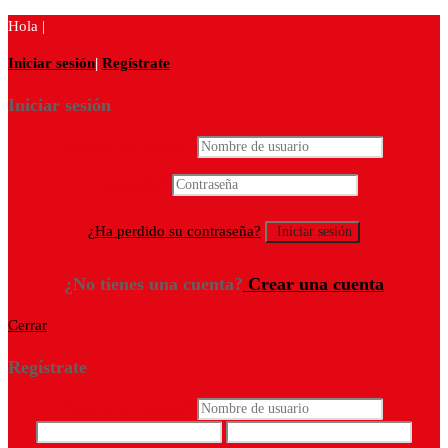
Hola |
Iniciar sesión
|
Regístrate
Iniciar sesión
Nombre de usuario
*
Contraseña
*
¿Ha perdido su contraseña?
¿No tienes una cuenta?
Crear una cuenta
Cerrar
Regístrate
Nombre de usuario
*