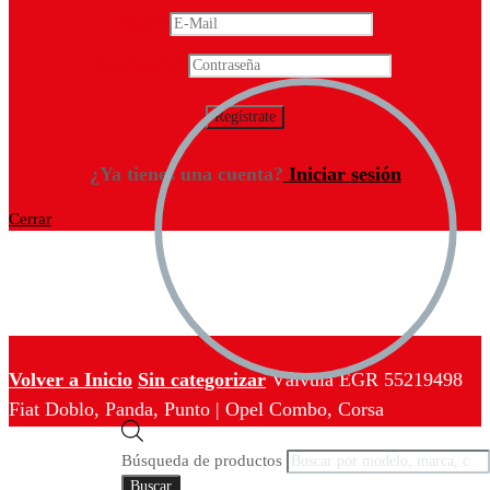
Email
*
Contraseña
*
¿Ya tienes una cuenta?
Iniciar sesión
Cerrar
Volver a Inicio
Sin categorizar
Válvula EGR 55219498
Fiat Doblo, Panda, Punto | Opel Combo, Corsa
Búsqueda de productos
Buscar