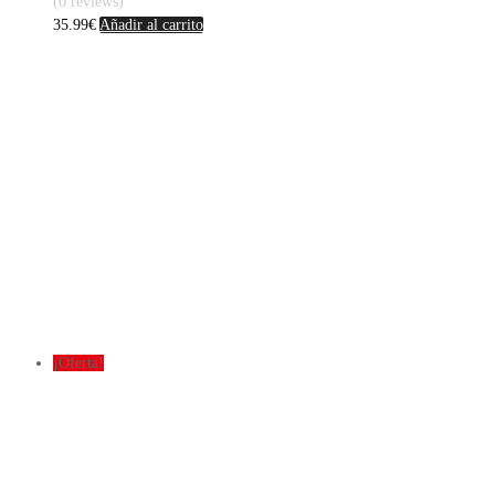
(0 reviews)
35.99
€
Añadir al carrito
¡Oferta!