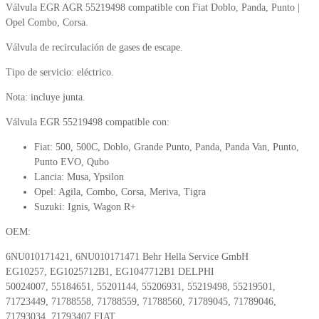
Válvula EGR AGR 55219498 compatible con Fiat Doblo, Panda, Punto |
Opel Combo, Corsa.
Válvula de recirculación de gases de escape.
Tipo de servicio: eléctrico.
Nota: incluye junta.
Válvula EGR 55219498 compatible con:
Fiat: 500, 500C, Doblo, Grande Punto, Panda, Panda Van, Punto,
Punto EVO, Qubo
Lancia: Musa, Ypsilon
Opel: Agila, Combo, Corsa, Meriva, Tigra
Suzuki: Ignis, Wagon R+
OEM:
6NU010171421, 6NU010171471 Behr Hella Service GmbH
EG10257, EG1025712B1, EG1047712B1 DELPHI
50024007, 55184651, 55201144, 55206931, 55219498, 55219501,
71723449, 71788558, 71788559, 71788560, 71789045, 71789046,
71793034, 71793407 FIAT