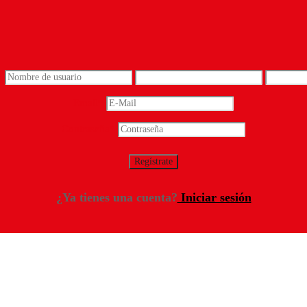
*
Email
*
Contraseña
*
¿Ya tienes una cuenta?
Iniciar sesión