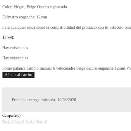
Color: Negro, Beige Oscuro y plateado.
Diámetro enganche: 12mm
Para cualquier duda sobre la compatibilidad del producto con tu vehículo ¡co
13.99
€
Hay existencias
Hay existencias
Pomo palanca cambio manual 6 velocidades beige oscuro enganche 12mm VW
Añadir al carrito
Fecha de entrega estimada: 10/08/2026
Compartir(0)
Total: 0
Total: 0
Total: 0
Total: 0