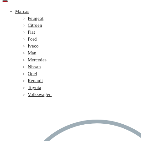
Marcas
Peugeot
Citroën
Fiat
Ford
Iveco
Man
Mercedes
Nissan
Opel
Renault
Toyota
Volkswagen