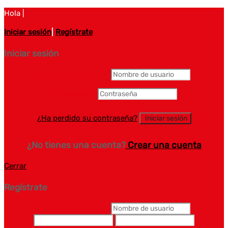
Hola |
Iniciar sesión
|
Regístrate
Iniciar sesión
Nombre de usuario
*
Contraseña
*
¿Ha perdido su contraseña?
¿No tienes una cuenta?
Crear una cuenta
Cerrar
Regístrate
Nombre de usuario
*