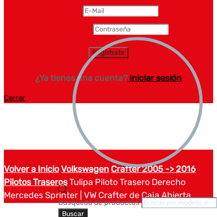
Email
*
Contraseña
*
¿Ya tienes una cuenta?
Iniciar sesión
Cerrar
Volver a Inicio
Volkswagen
Crafter 2005 -> 2016
Pilotos Traseros
Tulipa Piloto Trasero Derecho
Mercedes Sprinter | VW Crafter de Caja Abierta
Búsqueda de productos
Buscar