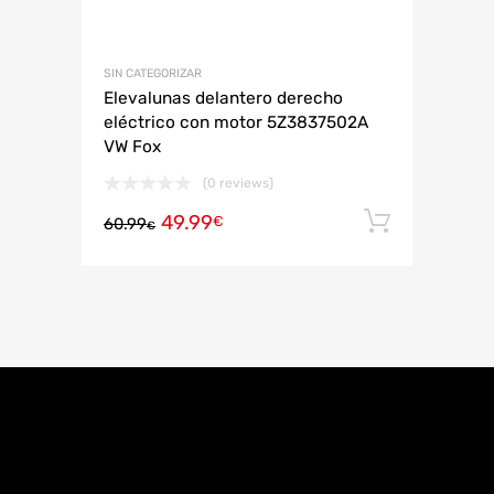
SIN CATEGORIZAR
Elevalunas delantero derecho
eléctrico con motor 5Z3837502A
VW Fox
(0 reviews)
49.99
Añadir 
€
60.99
€