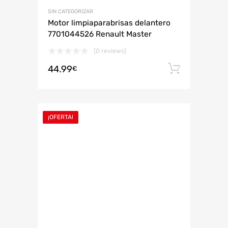
SIN CATEGORIZAR
Motor limpiaparabrisas delantero
7701044526 Renault Master
(0 reviews)
44.99
Añadir 
€
¡OFERTA!