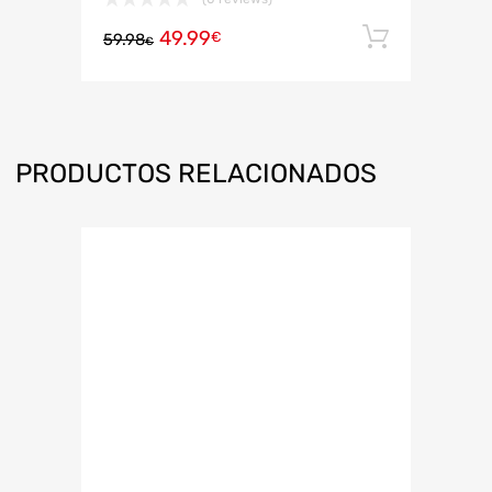
49.99
Añadir 
€
59.98
€
PRODUCTOS RELACIONADOS