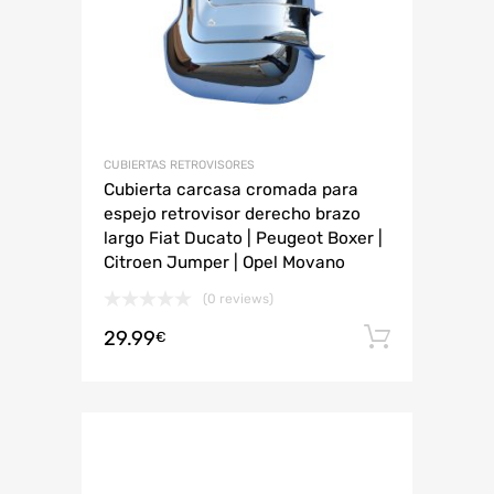
CUBIERTAS RETROVISORES
Cubierta carcasa cromada para
espejo retrovisor derecho brazo
largo Fiat Ducato | Peugeot Boxer |
Citroen Jumper | Opel Movano
(0 reviews)
29.99
Añadir 
€