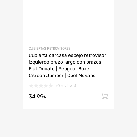
CUBIERTAS RETROVISORES
Cubierta carcasa espejo retrovisor
izquierdo brazo largo con brazos
Fiat Ducato | Peugeot Boxer |
Citroen Jumper | Opel Movano
(0 reviews)
34.99
Añadir 
€