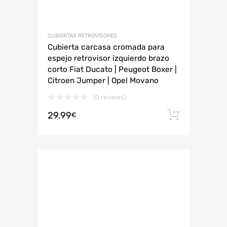
CUBIERTAS RETROVISORES
Cubierta carcasa cromada para
espejo retrovisor izquierdo brazo
corto Fiat Ducato | Peugeot Boxer |
Citroen Jumper | Opel Movano
(0 reviews)
29.99
Añadir 
€