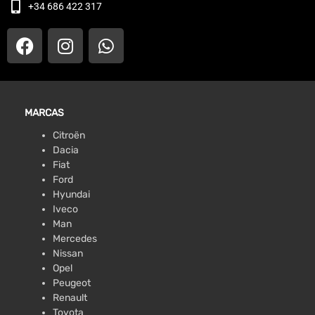
+34 686 422 317
MARCAS
Citroën
Dacia
Fiat
Ford
Hyundai
Iveco
Man
Mercedes
Nissan
Opel
Peugeot
Renault
Toyota