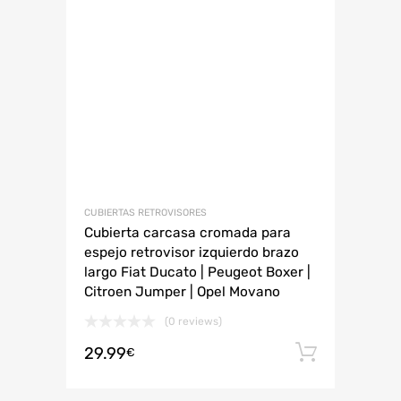
CUBIERTAS RETROVISORES
Cubierta carcasa cromada para
espejo retrovisor izquierdo brazo
largo Fiat Ducato | Peugeot Boxer |
Citroen Jumper | Opel Movano
(0 reviews)
29.99
Añadir 
€