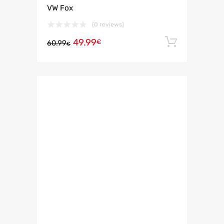
VW Fox
(0 reviews)
49.99
Añadir 
€
60.99
€