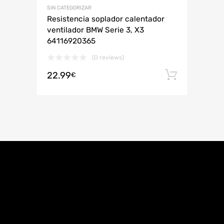
SIN CATEGORIZAR
Resistencia soplador calentador
ventilador BMW Serie 3, X3
64116920365
(0 reviews)
22.99
Añadir 
€