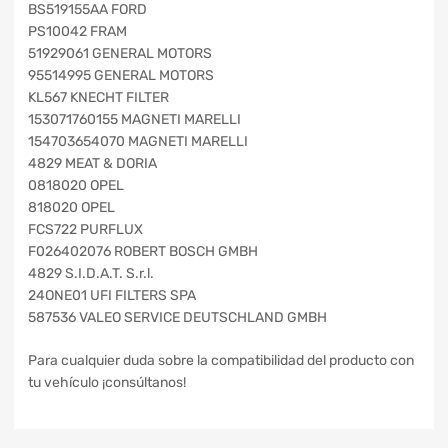
BS519155AA FORD
PS10042 FRAM
51929061 GENERAL MOTORS
95514995 GENERAL MOTORS
KL567 KNECHT FILTER
153071760155 MAGNETI MARELLI
154703654070 MAGNETI MARELLI
4829 MEAT & DORIA
0818020 OPEL
818020 OPEL
FCS722 PURFLUX
F026402076 ROBERT BOSCH GMBH
4829 S.I.D.A.T. S.r.l.
24ONE01 UFI FILTERS SPA
587536 VALEO SERVICE DEUTSCHLAND GMBH
Para cualquier duda sobre la compatibilidad del producto con
tu vehículo ¡consúltanos!