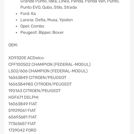
Grande Punto, Idea, Linea, Panda, Panda Van, Punto,
Punto EVO, Qubo, Stilo, Strada
Ford: Ka
Lancia: Delta, Musa, Ypsilon
Opel: Combo
Peugeot: Bipper, Boxer
OEM:
XD9320E ACDelco
CFF100502 CHAMPION (FEDERAL-MOGUL)
L502/606 CHAMPION (FEDERAL-MOGUL)
16063849 CITROEN/PEUGEOT
1606384980 CITROEN/PEUGEOT
1901A3 CITROEN/PEUGEOT
HDF671 DELPHI
16063849 FIAT
51929061 FIAT
60693681 FIAT
77363657 FIAT
1729042 FORD