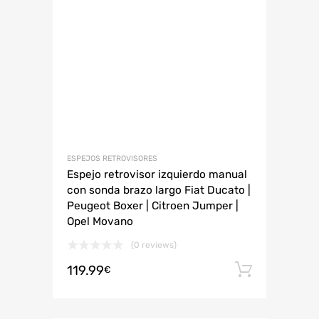
ESPEJOS RETROVISORES
Espejo retrovisor izquierdo manual
con sonda brazo largo Fiat Ducato |
Peugeot Boxer | Citroen Jumper |
Opel Movano
(0 reviews)
119.99
Añadir 
€