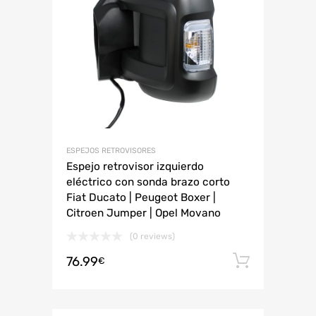
ESPEJOS RETROVISORES
Espejo retrovisor izquierdo
eléctrico con sonda brazo corto
Fiat Ducato | Peugeot Boxer |
Citroen Jumper | Opel Movano
(0 reviews)
76.99
Añadir 
€