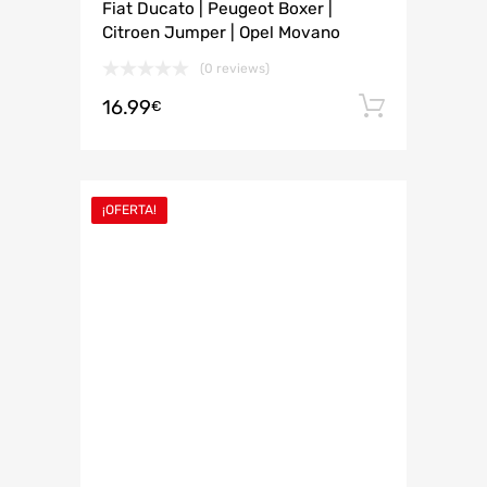
Fiat Ducato | Peugeot Boxer |
Citroen Jumper | Opel Movano
(0 reviews)
16.99
Añadir 
€
¡OFERTA!