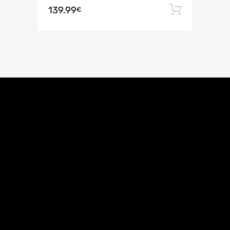
139.99
Añadir 
€