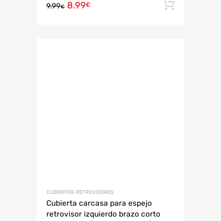
8.99
Añadir 
€
9.99
€
CUBIERTAS RETROVISORES
Cubierta carcasa para espejo
retrovisor izquierdo brazo corto