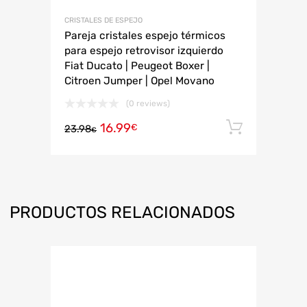
CRISTALES DE ESPEJO
Pareja cristales espejo térmicos
para espejo retrovisor izquierdo
Fiat Ducato | Peugeot Boxer |
Citroen Jumper | Opel Movano
(0 reviews)
16.99
Añadir 
€
23.98
€
PRODUCTOS RELACIONADOS