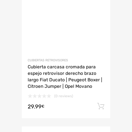
CUBIERTAS RETROVISORES
Cubierta carcasa cromada para
espejo retrovisor derecho brazo
largo Fiat Ducato | Peugeot Boxer |
Citroen Jumper | Opel Movano
(0 reviews)
29.99
Añadir 
€