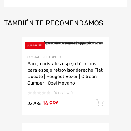
TAMBIÉN TE RECOMENDAMOS…
¡OFERTA!
CRISTALES DE ESPEJO
Pareja cristales espejo térmicos
para espejo retrovisor derecho Fiat
Ducato | Peugeot Boxer | Citroen
Jumper | Opel Movano
(0 reviews)
16.99
Añadir 
€
23.98
€