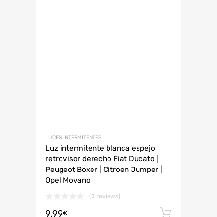
LUCES INTERMITENTES
Luz intermitente blanca espejo
retrovisor derecho Fiat Ducato |
Peugeot Boxer | Citroen Jumper |
Opel Movano
(0 reviews)
9.99
Añadir 
€