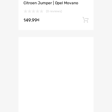
Citroen Jumper | Opel Movano
(0 reviews)
149.99
Añadir 
€