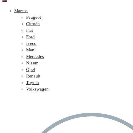
Marcas
Peugeot
Citroën
Fiat
Ford
Iveco
Man
Mercedes
Nissan
Opel
Renault
Toyota
Volkswagen