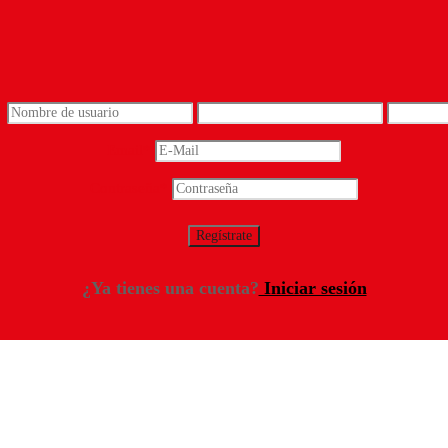
*
Email
*
Contraseña
*
¿Ya tienes una cuenta?
Iniciar sesión