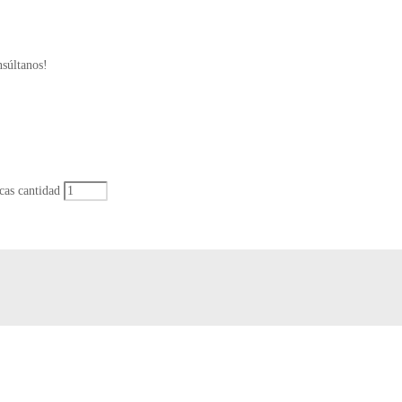
nsúltanos!
as cantidad