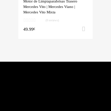
Motor de Limpiaparabrisas Trasero
Mercedes Vito | Mercedes Viano |
Mercedes Vito Mixta
(0 reviews)
49.99
Añadir al 
€