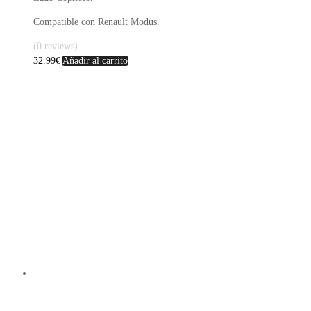
Compatible con Renault Modus.
(0 reviews)
32.99
€
Añadir al carrito