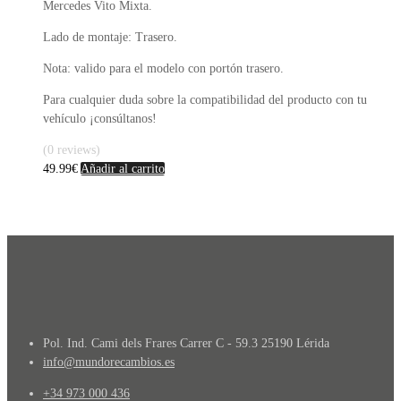
Mercedes Vito Mixta.
Lado de montaje: Trasero.
Nota: valido para el modelo con portón trasero.
Para cualquier duda sobre la compatibilidad del producto con tu
vehículo ¡consúltanos!
(0 reviews)
49.99
€
Añadir al carrito
Pol. Ind. Cami dels Frares Carrer C - 59.3 25190 Lérida
info@mundorecambios.es
+34 973 000 436