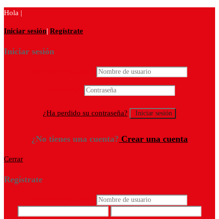
Hola |
Iniciar sesión
|
Regístrate
Iniciar sesión
Nombre de usuario
*
Contraseña
*
¿Ha perdido su contraseña?
¿No tienes una cuenta?
Crear una cuenta
Cerrar
Regístrate
Nombre de usuario
*