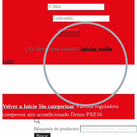
Email
*
Contraseña
*
¿Ya tienes una cuenta?
Iniciar sesión
Cerrar
Volver a Inicio
Sin categorizar
Válvula reguladora
compresor aire acondicionado Denso PXE16
Búsqueda de productos
Buscar