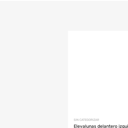
r al carrito
SIN CATEGORIZAR
Elevalunas delantero izqu