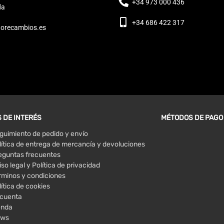
+34 973 000 436
da
+34 686 422 317
orecambios.es
 DE INTERÉS
MÉTODOS DE PAGO
guimiento de pedido y envío
lítica de entrega de mercancía y devoluciones
eguntas frecuentes
iso legal y Política de privacidad
rminos y condiciones
lítica de cookies
 cuenta
enda
ws