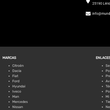
25190 Léri
info@mund
MARCAS
ENLACES
Citroën
Se
Dacia
Po
Fiat
Pr
Ford
Av
Hyundai
Té
Iveco
Po
Man
Mi
Mercedes
Ti
Nissan
Ne