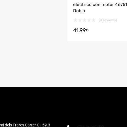
eléctrico con motor 4675
Doblo
(0 reviews)
41.99
€
mi dels Frares Carrer C - 59.3