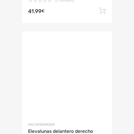
(0 reviews)
41.99
Añadir 
€
SIN CATEGORIZAR
Elevalunas delantero derecho