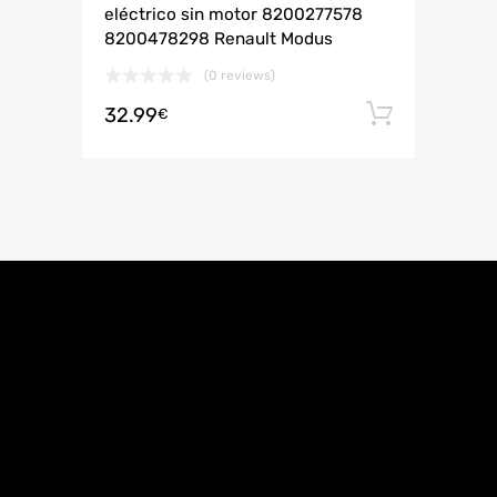
eléctrico sin motor 8200277578
8200478298 Renault Modus
(0 reviews)
32.99
Añadir 
€