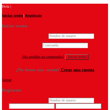
Hola |
Iniciar sesión
|
Regístrate
Iniciar sesión
Nombre de usuario
*
Contraseña
*
¿Ha perdido su contraseña?
¿No tienes una cuenta?
Crear una cuenta
Cerrar
Regístrate
Nombre de usuario
*