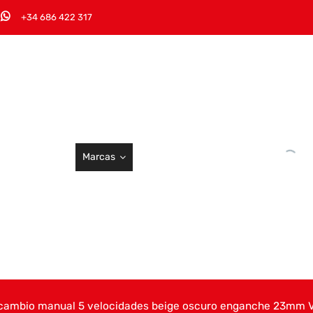
+34 686 422 317
Marcas
cambio manual 5 velocidades beige oscuro enganche 23mm VW