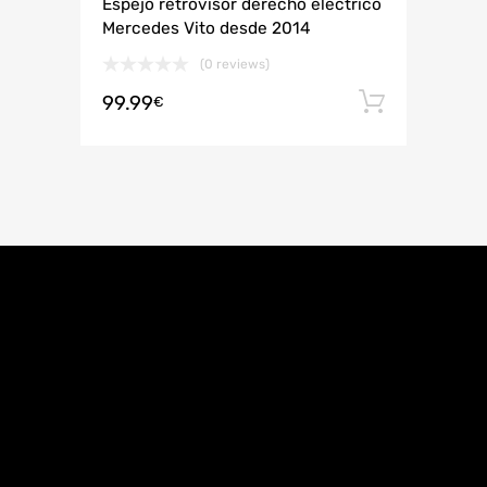
Espejo retrovisor derecho eléctrico
Mercedes Vito desde 2014
(0 reviews)
99.99
Añadir 
€