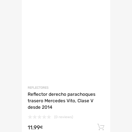
REFLECTORES
Reflector derecho parachoques
trasero Mercedes Vito, Clase V
desde 2014
(0 reviews)
11.99
Añadir 
€