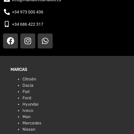
+34 973 000 436
+34 686 422 317
MARCAS
Citroën
Dacia
Fiat
Ford
Hyundai
Iveco
Man
Mercedes
Nissan