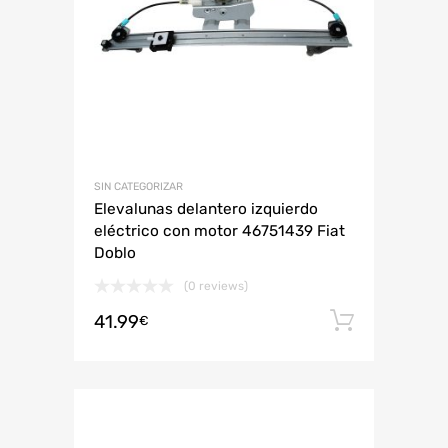
SIN CATEGORIZAR
Elevalunas delantero izquierdo
eléctrico con motor 46751439 Fiat
Doblo
(0 reviews)
41.99
Añadir 
€