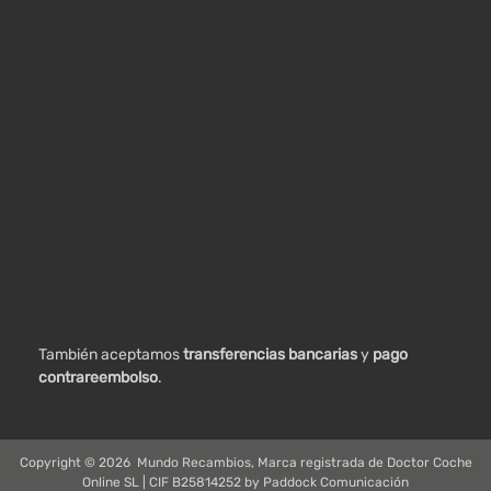
También aceptamos
transferencias bancarias
y
pago
contrareembolso
.
Copyright ©
2026
Mundo Recambios, Marca registrada de Doctor Coche
Online SL | CIF B25814252 by
Paddock Comunicación