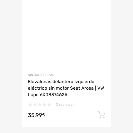
SIN CATEGORIZAR
Elevalunas delantero izquierdo
eléctrico sin motor Seat Arosa | VW
Lupo 6X0837462A
(0 reviews)
35.99
Añadir 
€