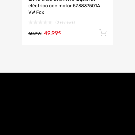
eléctrico con motor 5Z3837501A
VW Fox
(0 reviews)
49.99
Añadir 
€
60.99
€