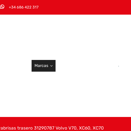
+34 686 422 317
Marcas
rabrisas trasero 31290787 Volvo V70, XC60, XC70