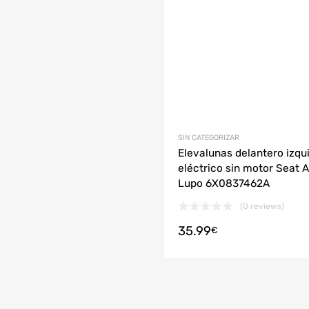
r al carrito
SIN CATEGORIZAR
Elevalunas delantero izqu
eléctrico sin motor Seat 
Lupo 6X0837462A
(0 reviews)
35.99
€