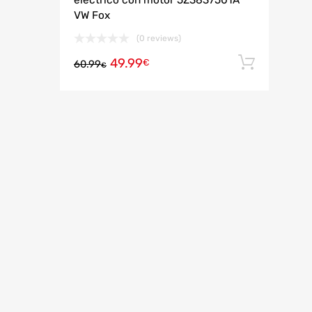
eléctrico con motor 5Z3837501A
VW Fox
(0 reviews)
49.99
Añadi
€
60.99
€