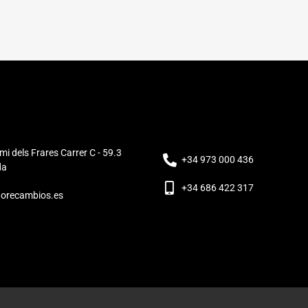
mi dels Frares Carrer C - 59.3
+34 973 000 436
da
+34 686 422 317
orecambios.es