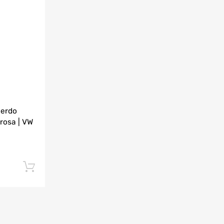
ierdo
Arosa | VW
Añadir al carrito