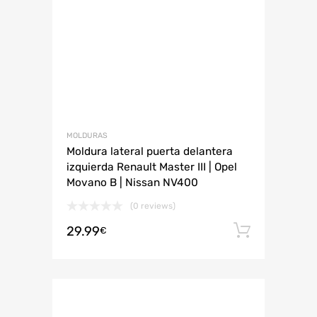
MOLDURAS
Moldura lateral puerta delantera
izquierda Renault Master III | Opel
Movano B | Nissan NV400
(0 reviews)
29.99
Añadir 
€