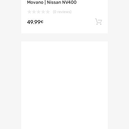
Movano | Nissan NV400
(0 reviews)
49.99
Añadir 
€