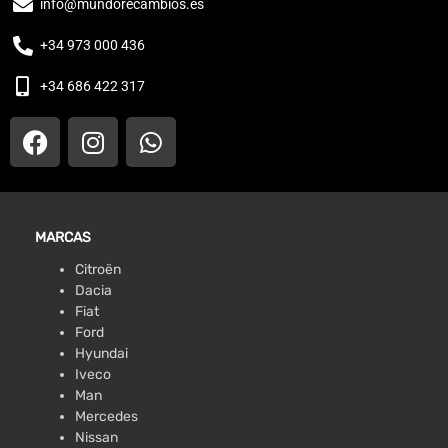
info@mundorecambios.es
+34 973 000 436
+34 686 422 317
MARCAS
Citroën
Dacia
Fiat
Ford
Hyundai
Iveco
Man
Mercedes
Nissan