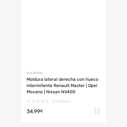
MOLDURAS
Moldura lateral derecha con hueco
intermitente Renault Master | Opel
Movano | Nissan NV400
(0 reviews)
34.99
Añadir 
€