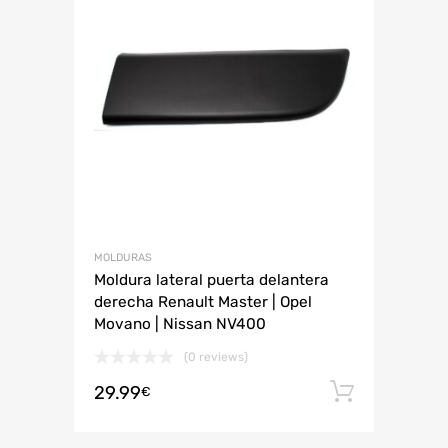
MOLDURAS
Moldura lateral puerta delantera
derecha Renault Master | Opel
Movano | Nissan NV400
(0 reviews)
29.99
Añadir 
€