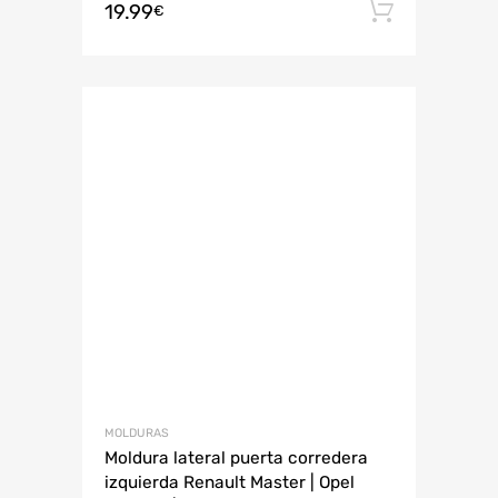
19.99
Añadir 
€
MOLDURAS
Moldura lateral puerta corredera
izquierda Renault Master | Opel