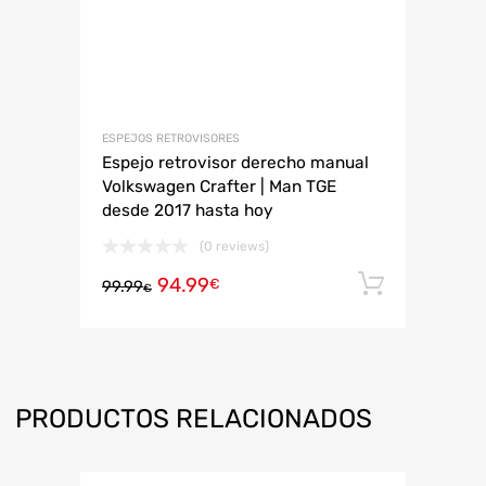
ESPEJOS RETROVISORES
Espejo retrovisor derecho manual
Volkswagen Crafter | Man TGE
desde 2017 hasta hoy
(0 reviews)
94.99
Añadir 
€
99.99
€
PRODUCTOS RELACIONADOS