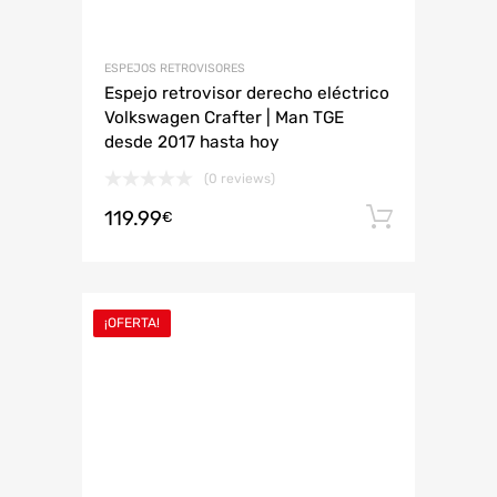
ESPEJOS RETROVISORES
Espejo retrovisor derecho eléctrico
Volkswagen Crafter | Man TGE
desde 2017 hasta hoy
(0 reviews)
119.99
Añadir 
€
¡OFERTA!