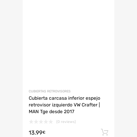
CUBIERTAS RETROVISORES
Cubierta carcasa inferior espejo
retrovisor izquierdo VW Crafter |
MAN Tge desde 2017
(0 reviews)
13.99
Añadir 
€