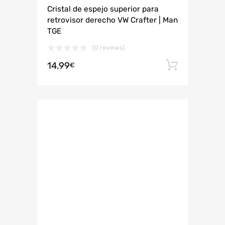
Cristal de espejo superior para
retrovisor derecho VW Crafter | Man
TGE
(0 reviews)
14.99
Añadir 
€