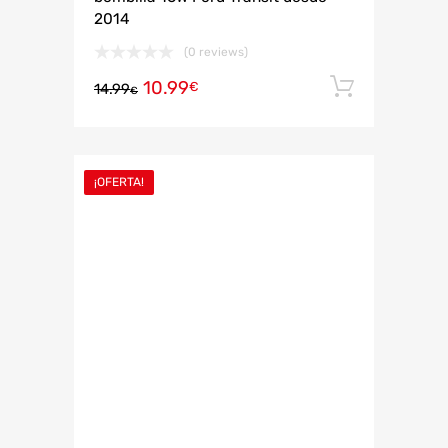
2014
(0 reviews)
10.99
Añadir 
€
14.99
€
¡OFERTA!