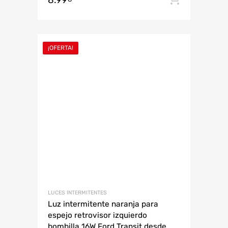
8.99
¡OFERTA!
LUCES INTERMITENTES
Luz intermitente naranja para
espejo retrovisor izquierdo
bombilla 16W Ford Transit desde