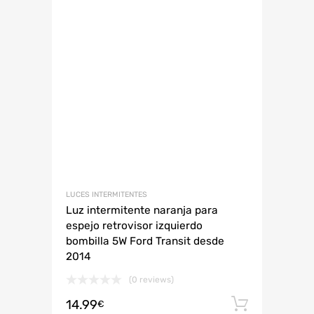
LUCES INTERMITENTES
Luz intermitente naranja para
espejo retrovisor izquierdo
bombilla 5W Ford Transit desde
2014
(0 reviews)
14.99
Añadir 
€