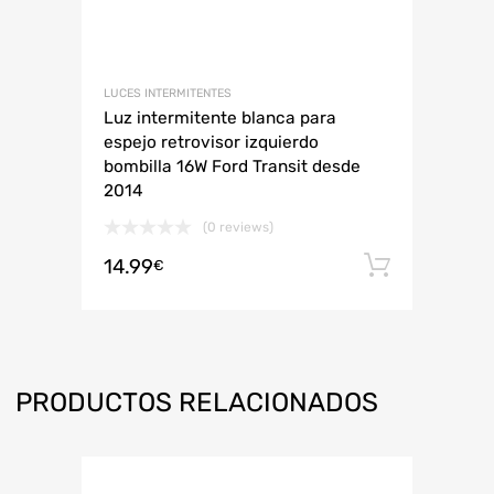
LUCES INTERMITENTES
Luz intermitente blanca para
espejo retrovisor izquierdo
bombilla 16W Ford Transit desde
2014
(0 reviews)
14.99
Añadir 
€
PRODUCTOS RELACIONADOS