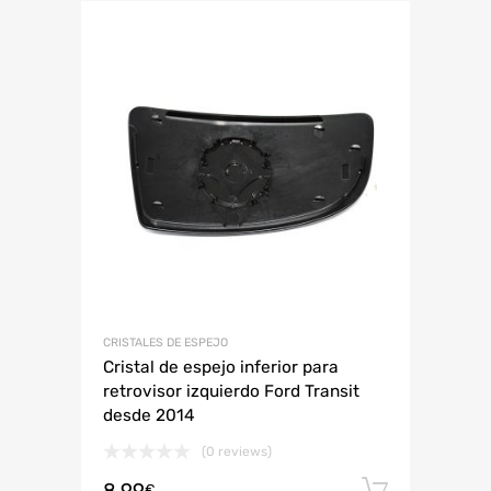
CRISTALES DE ESPEJO
Cristal de espejo inferior para
retrovisor izquierdo Ford Transit
desde 2014
(0 reviews)
Añadir 
€