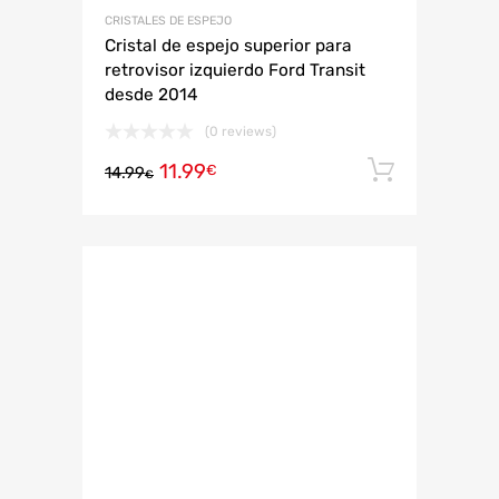
CRISTALES DE ESPEJO
Cristal de espejo superior para
retrovisor izquierdo Ford Transit
desde 2014
(0 reviews)
11.99
Añadir 
€
14.99
€