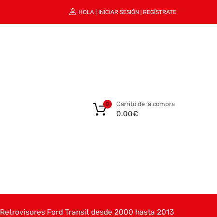
HOLA |
INICIAR SESIÓN
REGÍSTRATE
|
Carrito de la compra
0
0.00
€
Retrovisores Ford Transit desde 2000 hasta 2013